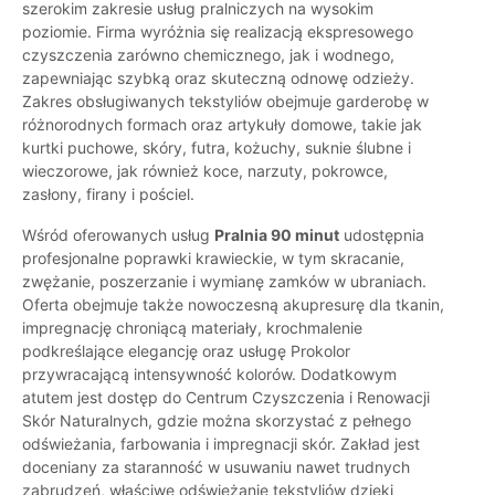
szerokim zakresie usług pralniczych na wysokim
poziomie. Firma wyróżnia się realizacją ekspresowego
czyszczenia zarówno chemicznego, jak i wodnego,
zapewniając szybką oraz skuteczną odnowę odzieży.
Zakres obsługiwanych tekstyliów obejmuje garderobę w
różnorodnych formach oraz artykuły domowe, takie jak
kurtki puchowe, skóry, futra, kożuchy, suknie ślubne i
wieczorowe, jak również koce, narzuty, pokrowce,
zasłony, firany i pościel.
Wśród oferowanych usług
Pralnia 90 minut
udostępnia
profesjonalne poprawki krawieckie, w tym skracanie,
zwężanie, poszerzanie i wymianę zamków w ubraniach.
Oferta obejmuje także nowoczesną akupresurę dla tkanin,
impregnację chroniącą materiały, krochmalenie
podkreślające elegancję oraz usługę Prokolor
przywracającą intensywność kolorów. Dodatkowym
atutem jest dostęp do Centrum Czyszczenia i Renowacji
Skór Naturalnych, gdzie można skorzystać z pełnego
odświeżania, farbowania i impregnacji skór. Zakład jest
doceniany za staranność w usuwaniu nawet trudnych
zabrudzeń, właściwe odświeżanie tekstyliów dzięki