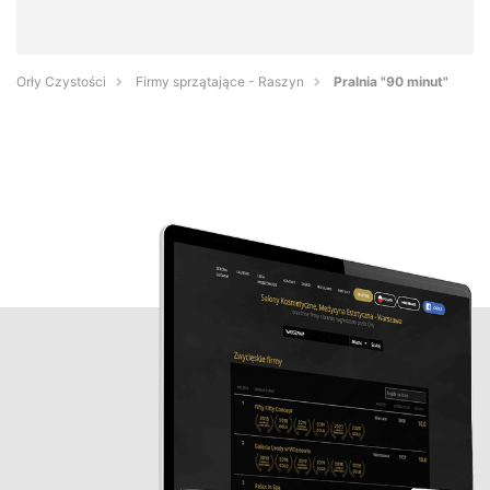
Orły Czystości
Firmy sprzątające - Raszyn
Pralnia "90 minut"