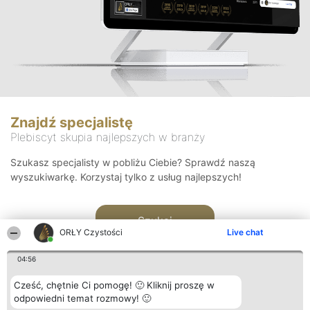
Znajdź specjalistę
Plebiscyt skupia najlepszych w branży
Szukasz specjalisty w pobliżu Ciebie? Sprawdź naszą
wyszukiwarkę. Korzystaj tylko z usług najlepszych!
Szukaj
ORŁY Czystości
Live chat
04:56
Cześć, chętnie Ci pomogę! 🙂 Kliknij proszę w
odpowiedni temat rozmowy! 🙂