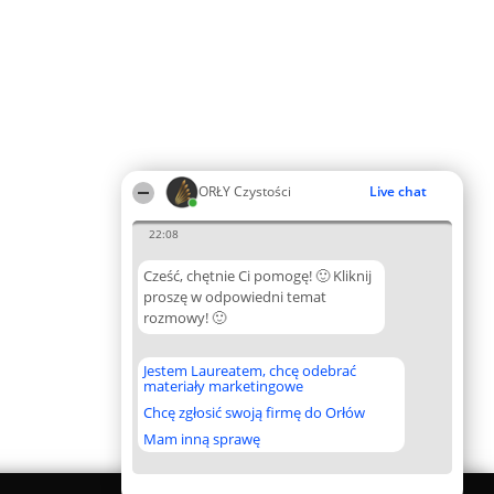
ORŁY Czystości
Live chat
22:08
Cześć, chętnie Ci pomogę! 🙂 Kliknij
proszę w odpowiedni temat
rozmowy! 🙂
Jestem Laureatem, chcę odebrać
materiały marketingowe
Chcę zgłosić swoją firmę do Orłów
Mam inną sprawę