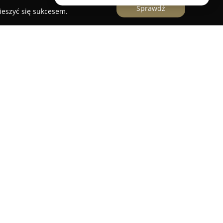
Sprawdź
ieszyć się sukcesem.
ie znajduje się
Pralnia DIXI
, która świadczy
 profesjonalnym czyszczeniem tekstyliów. W
ówno pranie wodne, jak i chemiczne, wykonywane z
urządzeń oraz ekologicznych rozpuszczalników,
a tle konkurencji. W trosce o środowisko, pralnia
la tkanin oraz natury, wpisując tę ideę w misję
alifikowani specjaliści z doświadczeniem, co
ć świadczonych usług oraz umiejętność radzenia
ymi zadaniami. Klienci doceniają skuteczność w