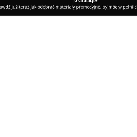
Gratulacje!
awdź już teraz jak odebrać materiały promocyjne, by móc w pełni c
lnia DIXI
O firmie:
Przy ulicy Tarasowej 1 w Lublin
kompleksowe usługi związane z
ofercie firmy znajdują się zar
wykorzystaniem nowoczesnych 
co wyróżnia przedsiębiorstwo n
stosuje technologie przyjazne d
swojej działalności.
Zatrudniony zespół tworzą wykw
przekłada się na wysoką jakoś
sobie z najbardziej wymagając