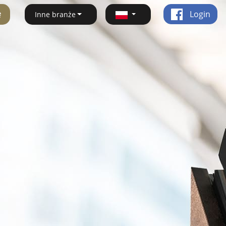
ę
Login
Inne branże