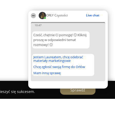
ORŁY Czystości
Live chat
10:47
Cześć, chętnie Ci pomogę! 🙂 Kliknij
proszę w odpowiedni temat
rozmowy! 🙂
Jestem Laureatem, chcę odebrać
materiały marketingowe
Chcę zgłosić swoją firmę do Orłów
Mam inną sprawę
Sprawdź
ieszyć się sukcesem.
zeni