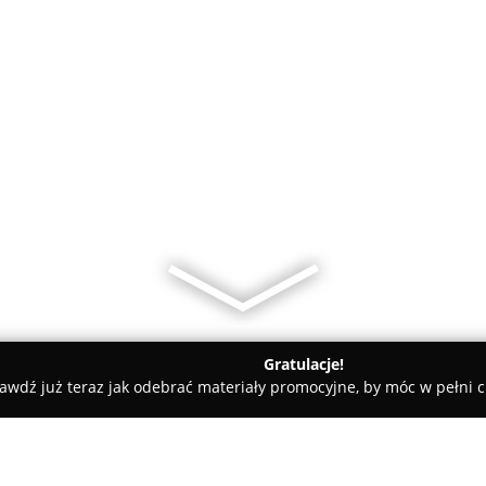
Gratulacje!
awdź już teraz jak odebrać materiały promocyjne, by móc w pełni c
Mr. Ozone - dezynfekcja, odkażanie, ozonowanie dużych przestr