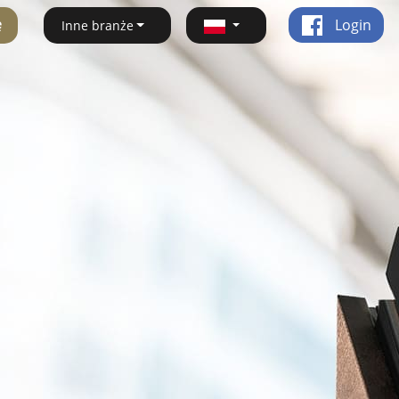
ę
Login
Inne branże