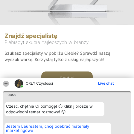
Znajdź specjalistę
Plebiscyt skupia najlepszych w branży
Szukasz specjalisty w pobliżu Ciebie? Sprawdź naszą
wyszukiwarkę. Korzystaj tylko z usług najlepszych!
Szukaj
ORŁY Czystości
Live chat
20:56
Cześć, chętnie Ci pomogę! 🙂 Kliknij proszę w
odpowiedni temat rozmowy! 🙂
Organizator plebiscytu
Plebiscyt
Kontakt
Jestem Laureatem, chcę odebrać materiały
Bright Side Solutions sp. z o.
Laureaci
Kontakt
marketingowe
o. sp. k.
Lista