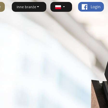
ę
Login
Inne branże