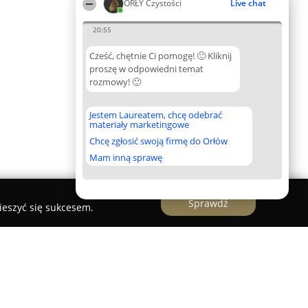
ORŁY Czystości
Live chat
20:55
Cześć, chętnie Ci pomogę! 🙂 Kliknij
proszę w odpowiedni temat
rozmowy! 🙂
Jestem Laureatem, chcę odebrać
materiały marketingowe
Chcę zgłosić swoją firmę do Orłów
Mam inną sprawę
Sprawdź
ieszyć się sukcesem.