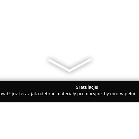
Gratulacje!
awdź już teraz jak odebrać materiały promocyjne, by móc w pełni c
Firma Sprzątająca Warszawa CityClean24.pl