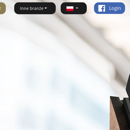
ę
Login
Inne branże