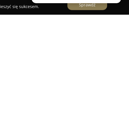
Sprawdź
ieszyć się sukcesem.
 sprzątania mobilnego na terenie Białegostoku,
spektrum prac związanych z czyszczeniem i
jmuje auto detailing, całościowe pranie tapicerki
szczenie dywanów, wykładzin, kanap, materacy
czną cechą działalności jest mobilność, która
ośrednio w miejscu wskazanym przez klienta.
ysoką jakość i profesjonalne podejście,
inalnymi, bezpiecznymi środkami piorącymi oraz
wykorzystującym ekologiczne technologie. Do
doświadczony i odpowiednio przeszkolony