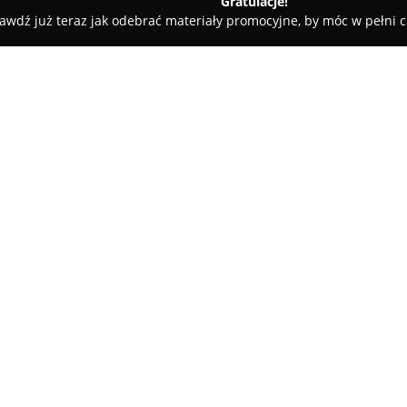
Gratulacje!
awdź już teraz jak odebrać materiały promocyjne, by móc w pełni c
Car-L
O firmie:
Car-L
to firma oferująca usługi
specjalizująca się w szerokim 
praniem. Zakres jej działań obe
samochodowej, jak również czy
Pokaż więcej >>
oraz narożników. Charakterysty
pozwala świadczyć usługi bezp
Firma
Car-L
kładzie nacisk na w
posługując się wyłącznie oryg
nowoczesnym sprzętem, często 
realizacji zleceń przystępuje 