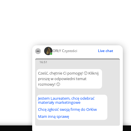
ORŁY Czystości
Live chat
16:51
Cześć, chętnie Ci pomogę! 🙂 Kliknij
proszę w odpowiedni temat
rozmowy! 🙂
Jestem Laureatem, chcę odebrać
materiały marketingowe
Chcę zgłosić swoją firmę do Orłów
Mam inną sprawę