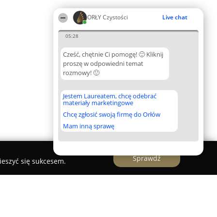
ORŁY Czystości
Live chat
05:28
Cześć, chętnie Ci pomogę! 🙂 Kliknij
proszę w odpowiedni temat
rozmowy! 🙂
Jestem Laureatem, chcę odebrać
materiały marketingowe
Chcę zgłosić swoją firmę do Orłów
Mam inną sprawę
Sprawdź
ieszyć się sukcesem.