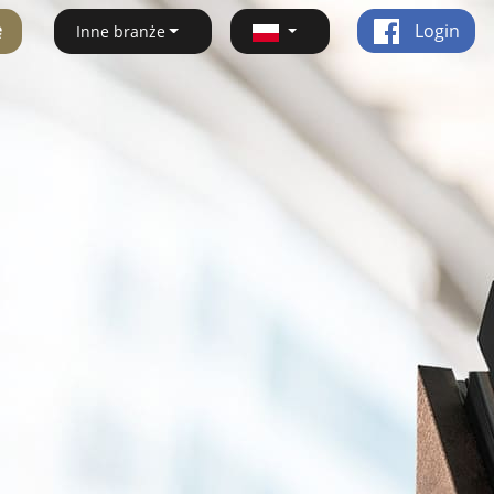
ę
Login
Inne branże