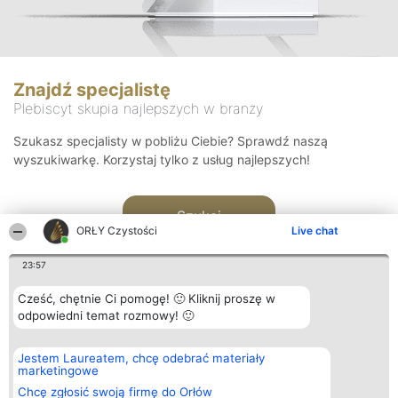
Znajdź specjalistę
Plebiscyt skupia najlepszych w branży
Szukasz specjalisty w pobliżu Ciebie? Sprawdź naszą
wyszukiwarkę. Korzystaj tylko z usług najlepszych!
Szukaj
ORŁY Czystości
Live chat
23:57
Cześć, chętnie Ci pomogę! 🙂 Kliknij proszę w
odpowiedni temat rozmowy! 🙂
Organizator plebiscytu
Plebiscyt
Kontakt
Jestem Laureatem, chcę odebrać materiały
Bright Side Solutions sp. z o.
Laureaci
Kontakt
marketingowe
o. sp. k.
Lista
ul. Ruska 22
wszystkich
Chcę zgłosić swoją firmę do Orłów