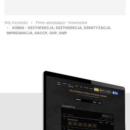
Orły Czystości
Firmy sprzątające - Inowrocław
KOBRA - DEZYNFEKCJA, DEZYNSEKCJA, DERATYZACJA,
IMPREGNACJA, HACCP, GHP, GMP