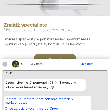
Znajdź specjalistę
Plebiscyt skupia najlepszych w branży
Szukasz specjalisty w pobliżu Ciebie? Sprawdź naszą
wyszukiwarkę. Korzystaj tylko z usług najlepszych!
Szukaj
ORŁY Czystości
Live chat
11:48
Cześć, chętnie Ci pomogę! 🙂 Kliknij proszę w
odpowiedni temat rozmowy! 🙂
Organizator plebiscytu
Plebiscyt
Kontakt
Jestem Laureatem, chcę odebrać materiały
Bright Side Solutions sp. z o.
Laureaci
Kontakt
marketingowe
o. sp. k.
Lista
ul. Ruska 22
wszystkich
Chcę zgłosić swoją firmę do Orłów