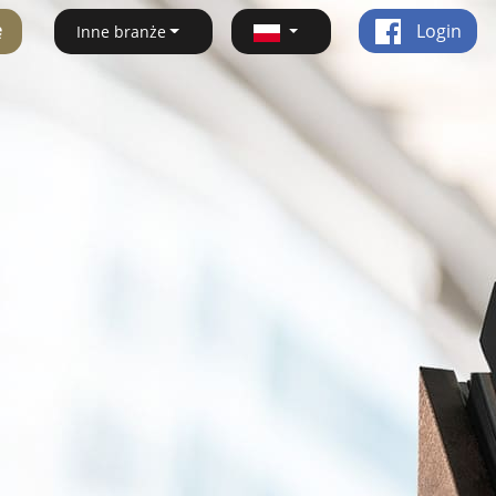
ę
Login
Inne branże