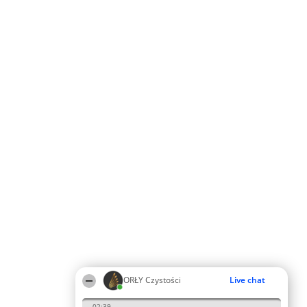
ORŁY Czystości
Live chat
02:39