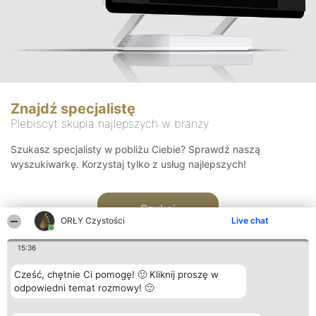
Znajdź specjalistę
Plebiscyt skupia najlepszych w branży
Szukasz specjalisty w pobliżu Ciebie? Sprawdź naszą
wyszukiwarkę. Korzystaj tylko z usług najlepszych!
Szukaj
ORŁY Czystości
Live chat
15:36
Cześć, chętnie Ci pomogę! 🙂 Kliknij proszę w
odpowiedni temat rozmowy! 🙂
Organizator plebiscytu
Plebiscyt
Kontakt