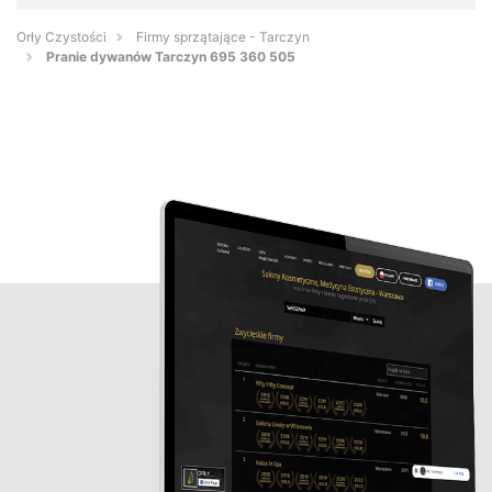
Orły Czystości
Firmy sprzątające - Tarczyn
Pranie dywanów Tarczyn 695 360 505