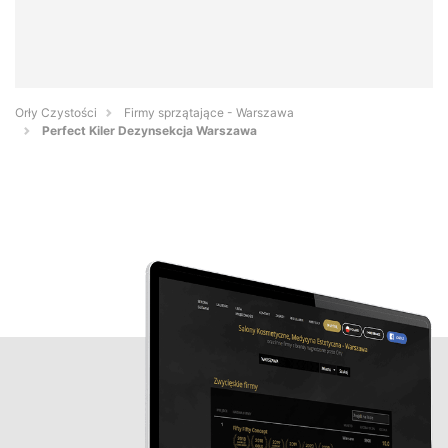
Orły Czystości
Firmy sprzątające - Warszawa
Perfect Kiler Dezynsekcja Warszawa