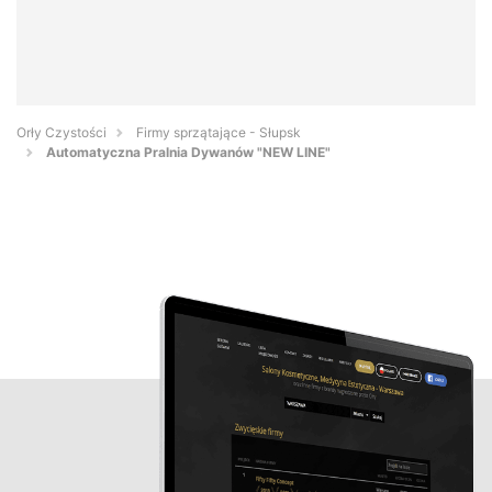
Orły Czystości
Firmy sprzątające - Słupsk
Automatyczna Pralnia Dywanów "NEW LINE"