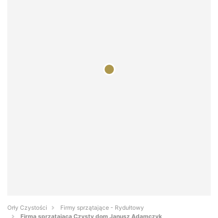
Orły Czystości
Firmy sprzątające - Rydułtowy
Firma sprzątająca Czysty dom Janusz Adamczyk