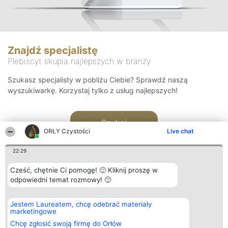
Znajdź specjalistę
Plebiscyt skupia najlepszych w branży
Szukasz specjalisty w pobliżu Ciebie? Sprawdź naszą
wyszukiwarkę. Korzystaj tylko z usług najlepszych!
Szukaj
ORŁY Czystości
Live chat
22:29
Cześć, chętnie Ci pomogę! 🙂 Kliknij proszę w
odpowiedni temat rozmowy! 🙂
Organizator plebiscytu
Plebiscyt
Kontakt
Jestem Laureatem, chcę odebrać materiały
Bright Side Solutions sp. z o.
Laureaci
Kontakt
marketingowe
o. sp. k.
Lista
ul. Ruska 22
wszystkich
Chcę zgłosić swoją firmę do Orłów
Wrocław 50-079
Laureatów