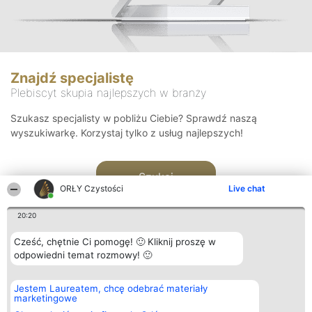
Znajdź specjalistę
Plebiscyt skupia najlepszych w branży
Szukasz specjalisty w pobliżu Ciebie? Sprawdź naszą
wyszukiwarkę. Korzystaj tylko z usług najlepszych!
Szukaj
ORŁY Czystości
Live chat
20:20
Cześć, chętnie Ci pomogę! 🙂 Kliknij proszę w
odpowiedni temat rozmowy! 🙂
Organizator plebiscytu
Plebiscyt
Kontakt
Jestem Laureatem, chcę odebrać materiały
Bright Side Solutions sp. z o.
Laureaci
Kontakt
marketingowe
o. sp. k.
Lista
ul. Ruska 22
wszystkich