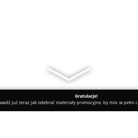
Gratulacje!
awdź już teraz jak odebrać materiały promocyjne, by móc w pełni c
opolski
Czyścidełko Serwis Sprzątający