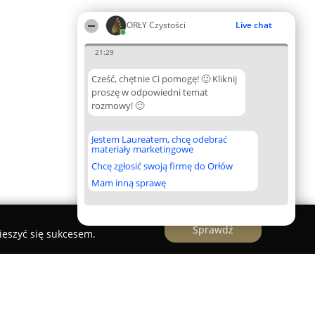
ORŁY Czystości
Live chat
21:29
Cześć, chętnie Ci pomogę! 🙂 Kliknij
proszę w odpowiedni temat
rozmowy! 🙂
Jestem Laureatem, chcę odebrać
materiały marketingowe
Chcę zgłosić swoją firmę do Orłów
Mam inną sprawę
Sprawdź
ieszyć się sukcesem.