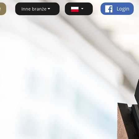
ę
Login
Inne branże