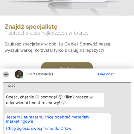
Znajdź specjalistę
Plebiscyt skupia najlepszych w branży
Szukasz specjalisty w pobliżu Ciebie? Sprawdź naszą
wyszukiwarkę. Korzystaj tylko z usług najlepszych!
Szukaj
ORŁY Czystości
Live chat
12:20
Cześć, chętnie Ci pomogę! 🙂 Kliknij proszę w
odpowiedni temat rozmowy! 🙂
Organizator plebiscytu
Plebiscyt
Kontakt
Jestem Laureatem, chcę odebrać materiały
Bright Side Solutions sp. z o.
Laureaci
Kontakt
marketingowe
o. sp. k.
Lista
ul. Ruska 22
wszystkich
Chcę zgłosić swoją firmę do Orłów
Wrocław 50-079
Laureatów