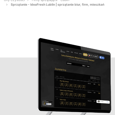
Sprzątanie - IdeaFresh Lublin | sprzątanie biur, firm, mieszkań