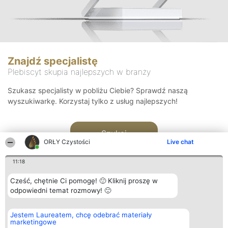
Znajdź specjalistę
Plebiscyt skupia najlepszych w branży
Szukasz specjalisty w pobliżu Ciebie? Sprawdź naszą
wyszukiwarkę. Korzystaj tylko z usług najlepszych!
Szukaj
ORŁY Czystości
Live chat
11:18
Cześć, chętnie Ci pomogę! 🙂 Kliknij proszę w
odpowiedni temat rozmowy! 🙂
Organizator plebiscytu
Plebiscyt
Kontakt
Jestem Laureatem, chcę odebrać materiały
Bright Side Solutions sp. z o.
Laureaci
Kontakt
marketingowe
o. sp. k.
Lista