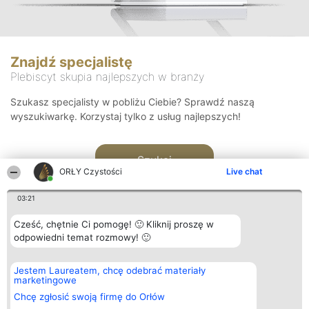
Znajdź specjalistę
Plebiscyt skupia najlepszych w branży
Szukasz specjalisty w pobliżu Ciebie? Sprawdź naszą
wyszukiwarkę. Korzystaj tylko z usług najlepszych!
Szukaj
ORŁY Czystości
Live chat
03:21
Cześć, chętnie Ci pomogę! 🙂 Kliknij proszę w
odpowiedni temat rozmowy! 🙂
Organizator plebiscytu
Plebiscyt
Kontakt
Jestem Laureatem, chcę odebrać materiały
Bright Side Solutions sp. z o.
Laureaci
Kontakt
marketingowe
o. sp. k.
Lista
ul. Ruska 22
wszystkich
Chcę zgłosić swoją firmę do Orłów
Wrocław 50-079
Laureatów