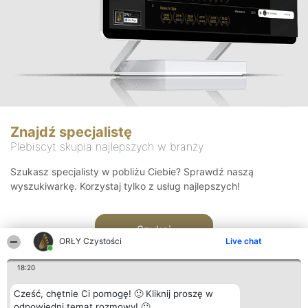
Znajdź specjalistę
Plebiscyt skupia najlepszych w branży
Szukasz specjalisty w pobliżu Ciebie? Sprawdź naszą
wyszukiwarkę. Korzystaj tylko z usług najlepszych!
Szukaj
ORŁY Czystości
Live chat
18:20
Cześć, chętnie Ci pomogę! 🙂 Kliknij proszę w
odpowiedni temat rozmowy! 🙂