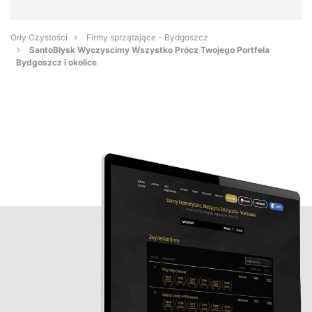
Orły Czystości
Firmy sprzątające - Bydgoszcz
SantoBłysk Wyczyscimy Wszystko Prócz Twojego Portfela
Bydgoszcz i okolice