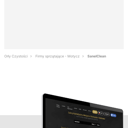
Orły Czystości
Firmy sprzątające - Motycz
SanelClean