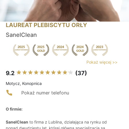
LAUREAT PLEBISCYTU ORŁY
SanelClean
Pokaż więcej >>
9.2
(37)
Motycz, Konopnica
Pokaż numer telefonu
O firmie:
SanelClean
to firma z Lublina, działająca na rynku od
ponad dwudziestu lat, której główną specjalizacją są