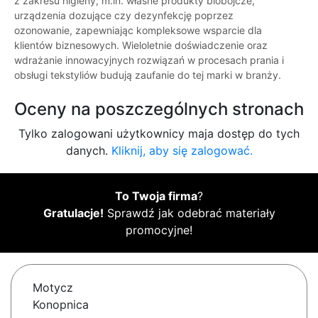
z zakresu higieny, m.in. własne produkty biobójcze,
urządzenia dozujące czy dezynfekcję poprzez
ozonowanie, zapewniając kompleksowe wsparcie dla
klientów biznesowych. Wieloletnie doświadczenie oraz
wdrażanie innowacyjnych rozwiązań w procesach prania i
obsługi tekstyliów budują zaufanie do tej marki w branży.
Oceny na poszczególnych stronach
Tylko zalogowani użytkownicy maja dostęp do tych
danych.
Kliknij, aby się zalogować.
To Twoja firma
?
Gratulacje!
Sprawdź jak odebrać materiały
promocyjne!
Motycz
Konopnica