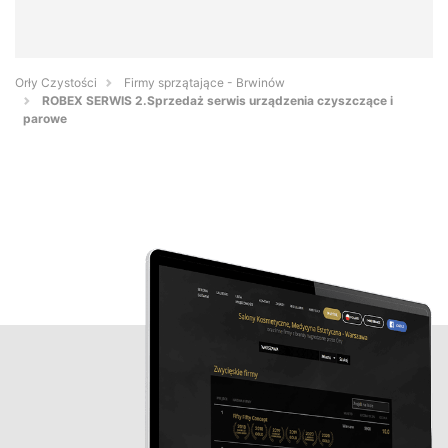
Orły Czystości
Firmy sprzątające - Brwinów
ROBEX SERWIS 2.Sprzedaż serwis urządzenia czyszczące i
parowe