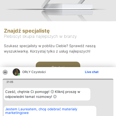
Znajdź specjalistę
Plebiscyt skupia najlepszych w branży
Szukasz specjalisty w pobliżu Ciebie? Sprawdź naszą
wyszukiwarkę. Korzystaj tylko z usług najlepszych!
Szukaj
ORŁY Czystości
Live chat
21:05
Cześć, chętnie Ci pomogę! 🙂 Kliknij proszę w
odpowiedni temat rozmowy! 🙂
Organizator plebiscytu
Plebiscyt
Kontakt
Jestem Laureatem, chcę odebrać materiały
Bright Side Solutions sp. z o.
Laureaci
Kontakt
marketingowe
o. sp. k.
Lista