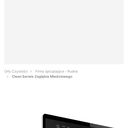
Orły Czystości
Firmy sprzątające - Rudna
Clean Serwis Zagłębia Miedziowego