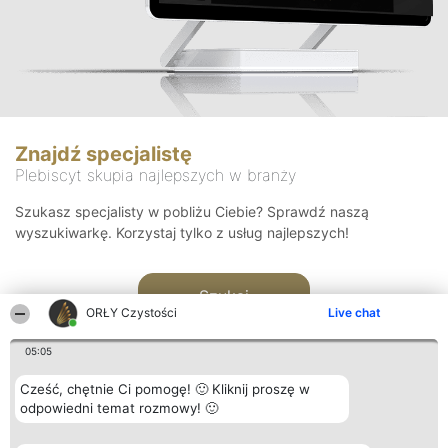
Znajdź specjalistę
Plebiscyt skupia najlepszych w branży
Szukasz specjalisty w pobliżu Ciebie? Sprawdź naszą
wyszukiwarkę. Korzystaj tylko z usług najlepszych!
Szukaj
ORŁY Czystości
Live chat
05:05
Cześć, chętnie Ci pomogę! 🙂 Kliknij proszę w
odpowiedni temat rozmowy! 🙂
Organizator plebiscytu
Plebiscyt
Kontakt