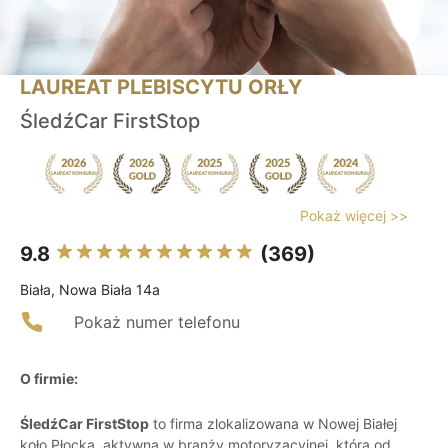
LAUREAT PLEBISCYTU ORŁY
ŚledźCar FirstStop
Pokaż więcej >>
9.8
(369)
Biała, Nowa Biała 14a
Pokaż numer telefonu
O firmie:
ŚledźCar FirstStop
to firma zlokalizowana w Nowej Białej
koło Płocka, aktywna w branży motoryzacyjnej, która od