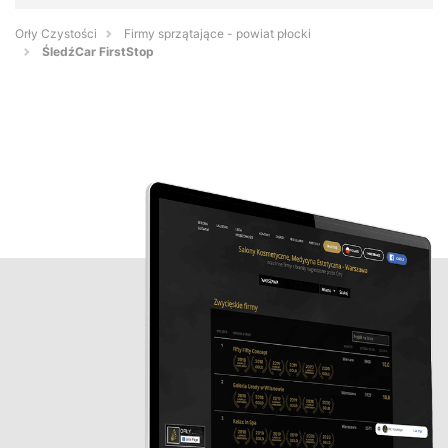
Orły Czystości
Firmy sprzątające - powiat płocki
ŚledźCar FirstStop