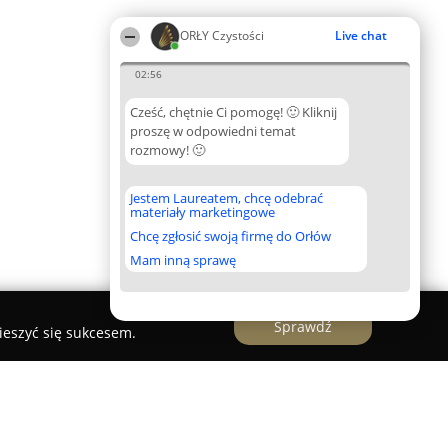
ORŁY Czystości
Live chat
02:56
Cześć, chętnie Ci pomogę! 🙂 Kliknij
proszę w odpowiedni temat
rozmowy! 🙂
Jestem Laureatem, chcę odebrać
materiały marketingowe
Chcę zgłosić swoją firmę do Orłów
Mam inną sprawę
Sprawdź
ieszyć się sukcesem.