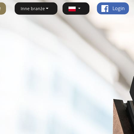
ę
Login
Inne branże