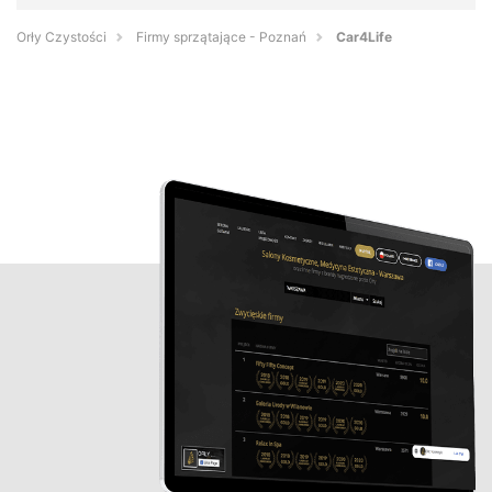
Orły Czystości
Firmy sprzątające - Poznań
Car4Life