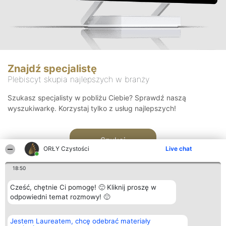
Znajdź specjalistę
Plebiscyt skupia najlepszych w branży
Szukasz specjalisty w pobliżu Ciebie? Sprawdź naszą
wyszukiwarkę. Korzystaj tylko z usług najlepszych!
Szukaj
ORŁY Czystości
Live chat
18:50
Cześć, chętnie Ci pomogę! 🙂 Kliknij proszę w
odpowiedni temat rozmowy! 🙂
Organizator plebiscytu
Plebiscyt
Kontakt
Jestem Laureatem, chcę odebrać materiały
Bright Side Solutions sp. z o.
Laureaci
Kontakt