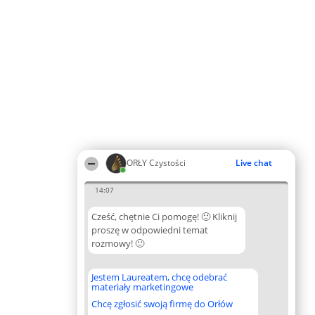
ORŁY Czystości
Live chat
14:07
Cześć, chętnie Ci pomogę! 🙂 Kliknij
proszę w odpowiedni temat
rozmowy! 🙂
Jestem Laureatem, chcę odebrać
materiały marketingowe
Chcę zgłosić swoją firmę do Orłów