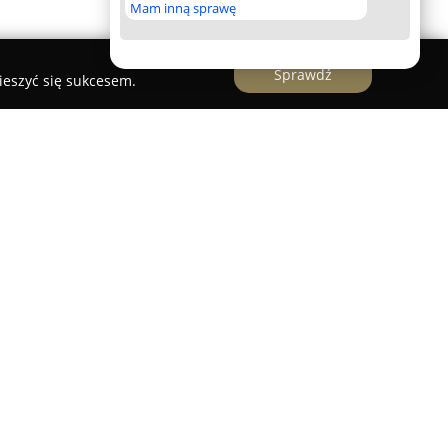
Mam inną sprawę
Sprawdź
ieszyć się sukcesem.
izowana we Wrocławiu funkcjonuje jako
 pielęgnację pojazdów, wyróżniające się pasją
wo specjalizuje się w ręcznym myciu
egółowe oraz bezpieczne usuwanie wszelkich
u, który podkreśla głębię lakieru.
rz usług detailingowych, takich jak gruntowne
w: pranie tapicerki, pielęgnacja powierzchni