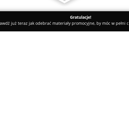
Gratulacje!
awdź już teraz jak odebrać materiały promocyjne, by móc w pełni c
lack Car Myjnia Ręczna
O firmie:
Black Car Myjnia Ręczna
zlokal
kompleksowe centrum dbające o
do motoryzacji. Przedsiębiorst
samochodów, zapewniając szcz
Pokaż więcej >>
zabrudzeń wraz z aplikacją wosk
Oferta obejmuje szeroki wachla
czyszczenie wnętrza samochodó