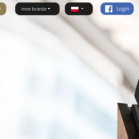
ę
Login
Inne branże