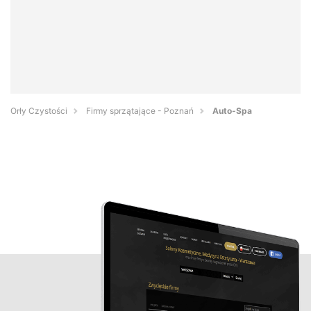
Orły Czystości
Firmy sprzątające - Poznań
Auto-Spa