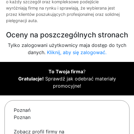
o każdy szczegół oraz kompleksowe podejście
wyróżniają firmę na rynku i sprawiają, że wybierana jest
przez klientów poszukujących profesjonalnej oraz solidnej
pielęgnacji auta.
Oceny na poszczególnych stronach
Tylko zalogowani użytkownicy maja dostęp do tych
danych.
Kliknij, aby się zalogować.
To Twoja firma
?
Gratulacje!
Sprawdź jak odebrać materiały
promocyjne!
Poznań
Poznan
Zobacz profil firmy na