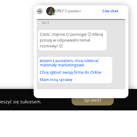
ORŁY Czystości
Live chat
16:11
Cześć, chętnie Ci pomogę! 🙂 Kliknij
proszę w odpowiedni temat
rozmowy! 🙂
Jestem Laureatem, chcę odebrać
materiały marketingowe
Chcę zgłosić swoją firmę do Orłów
Mam inną sprawę
Sprawdź
ieszyć się sukcesem.