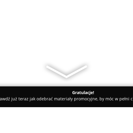
Gratulacje!
awdź już teraz jak odebrać materiały promocyjne, by móc w pełni c
ie Dywanów Wykładzin i Tapicerki Tel.796 384 716