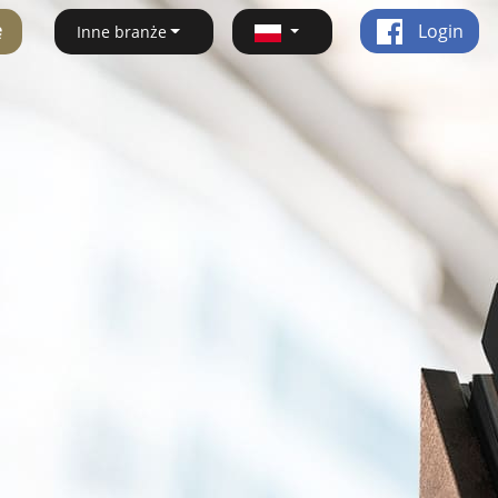
ę
Login
Inne branże