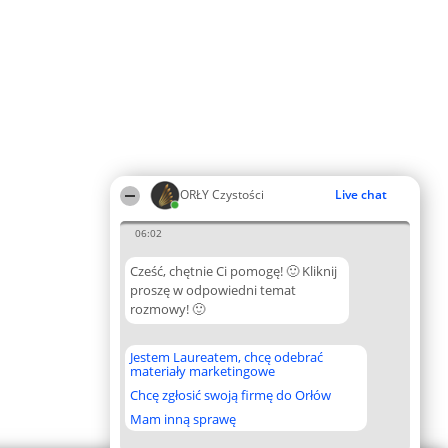
ORŁY Czystości
Live chat
06:02
Cześć, chętnie Ci pomogę! 🙂 Kliknij
proszę w odpowiedni temat
rozmowy! 🙂
Jestem Laureatem, chcę odebrać
materiały marketingowe
Chcę zgłosić swoją firmę do Orłów
Mam inną sprawę