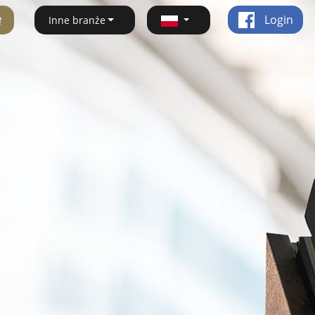
ę
Login
Inne branże