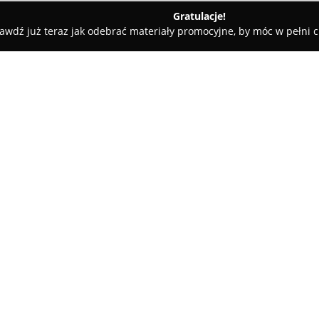
Gratulacje!
awdź już teraz jak odebrać materiały promocyjne, by móc w pełni c
Marta Soboń "Miotełka"
O firmie:
Marta Soboń Firma Sprzątając
czystościowych, kierując swoją
również przedsiębiorstw. Przed
domów, mieszkań, a także różn
Pokaż więcej >>
administracyjnych oraz magazy
Krosna, Jasła oraz pobliskich m
Charakterystyczną cechą działal
każdego realizowanego zlecen
urządzeń i ekologicznych, przy