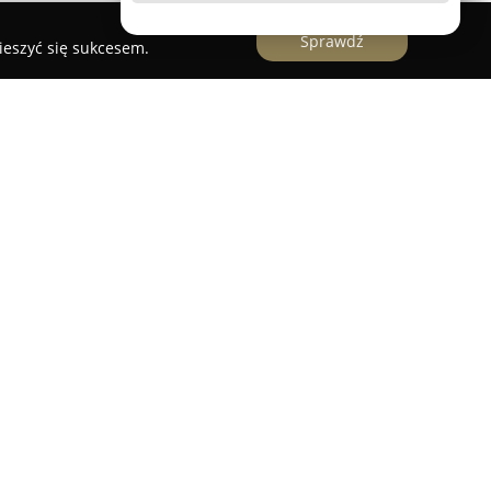
Sprawdź
ieszyć się sukcesem.
a Miotełka
oferuje szeroki zakres usług
 ofertę zarówno do klientów indywidualnych, jak
miotem działalności firmy jest sprzątanie
ego rodzaju pomieszczeń biurowych, przestrzeni
nów. Usługi firmy obejmują głównie obszar
iejscowości.
ności Miotełki jest profesjonalizm, dotykający
ia, wsparty wykorzystaniem nowoczesnych
jaznych środowisku środków czystości. Klienci