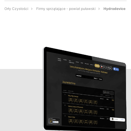
Orły Czystości
Firmy sprzątające - powiat puławski
Hydrodevice