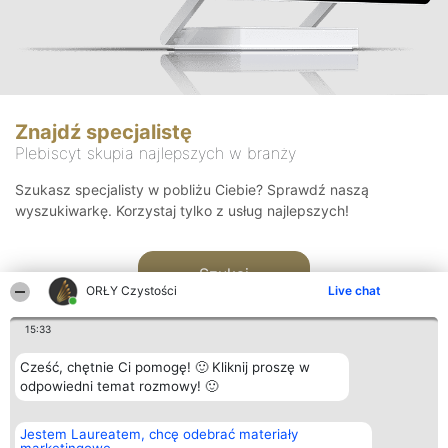
Znajdź specjalistę
Plebiscyt skupia najlepszych w branży
Szukasz specjalisty w pobliżu Ciebie? Sprawdź naszą
wyszukiwarkę. Korzystaj tylko z usług najlepszych!
Szukaj
ORŁY Czystości
Live chat
15:33
Cześć, chętnie Ci pomogę! 🙂 Kliknij proszę w
odpowiedni temat rozmowy! 🙂
Organizator plebiscytu
Plebiscyt
Kontakt
Jestem Laureatem, chcę odebrać materiały
Bright Side Solutions sp. z o.
Laureaci
Kontakt