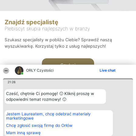
Znajdź specjalistę
Plebiscyt skupia najlepszych w branży
Szukasz specjalisty w pobliżu Ciebie? Sprawdź naszą
wyszukiwarkę. Korzystaj tylko z usług najlepszych!
Szukaj
ORŁY Czystości
Live chat
21:26
Cześć, chętnie Ci pomogę! 🙂 Kliknij proszę w
odpowiedni temat rozmowy! 🙂
Organizator plebiscytu
Plebiscyt
Kontakt
Jestem Laureatem, chcę odebrać materiały
Bright Side Solutions sp. z o.
Laureaci
Kontakt
marketingowe
o. sp. k.
Lista
ul. Ruska 22
wszystkich
Chcę zgłosić swoją firmę do Orłów
Wrocław 50-079
Laureatów
Mam inną sprawę
KRS 0000749100 | Regon
Zasady