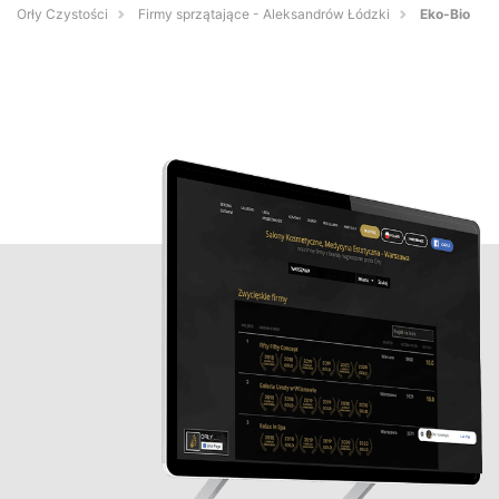
Orły Czystości
Firmy sprzątające - Aleksandrów Łódzki
Eko-Bio