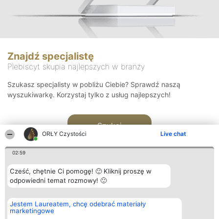
Znajdź specjalistę
Plebiscyt skupia najlepszych w branży
Szukasz specjalisty w pobliżu Ciebie? Sprawdź naszą
wyszukiwarkę. Korzystaj tylko z usług najlepszych!
Szukaj
ORŁY Czystości
Live chat
02:59
Cześć, chętnie Ci pomogę! 🙂 Kliknij proszę w
odpowiedni temat rozmowy! 🙂
Organizator plebiscytu
Plebiscyt
Kontakt
Jestem Laureatem, chcę odebrać materiały
Bright Side Solutions sp. z o.
Laureaci
Kontakt
marketingowe
o. sp. k.
Lista