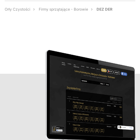
Orły Czystości
Firmy sprzątające - Borowie
DEZ DER