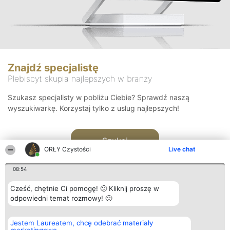
Znajdź specjalistę
Plebiscyt skupia najlepszych w branży
Szukasz specjalisty w pobliżu Ciebie? Sprawdź naszą
wyszukiwarkę. Korzystaj tylko z usług najlepszych!
Szukaj
ORŁY Czystości
Live chat
08:54
Cześć, chętnie Ci pomogę! 🙂 Kliknij proszę w
odpowiedni temat rozmowy! 🙂
Organizator plebiscytu
Plebiscyt
Kontakt
Jestem Laureatem, chcę odebrać materiały
Bright Side Solutions sp. z o.
Laureaci
Kontakt