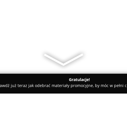
Gratulacje!
awdź już teraz jak odebrać materiały promocyjne, by móc w pełni c
czewski
Pralnia Chemiczna Expresowa - Ekologiczna "Dry & Cl