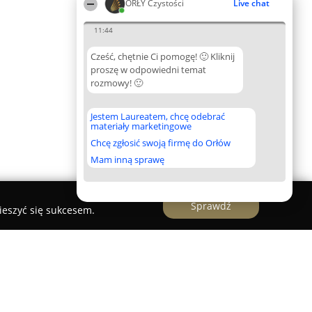
ORŁY Czystości
Live chat
11:44
Cześć, chętnie Ci pomogę! 🙂 Kliknij
proszę w odpowiedni temat
rozmowy! 🙂
Jestem Laureatem, chcę odebrać
materiały marketingowe
Chcę zgłosić swoją firmę do Orłów
Mam inną sprawę
Sprawdź
ieszyć się sukcesem.
ean"