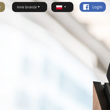
ę
Login
Inne branże