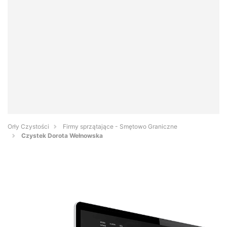
Orły Czystości
Firmy sprzątające - Smętowo Graniczne
Czystek Dorota Wełnowska