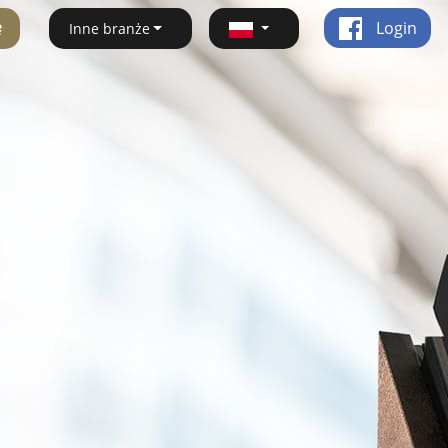
ę
Login
Inne branże