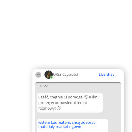
ORŁY Czystości
Live chat
10:22
Cześć, chętnie Ci pomogę! 🙂 Kliknij
proszę w odpowiedni temat
rozmowy! 🙂
Jestem Laureatem, chcę odebrać
materiały marketingowe