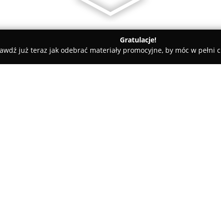
Gratulacje!
awdź już teraz jak odebrać materiały promocyjne, by móc w pełni c
ysk Bruk
O firmie:
Błysk Bruk
zajmuje się profes
zewnętrznych, oferując usługi 
biznesowym na terenie Kramska
doświadczenie w skutecznym e
Pokaż więcej >>
nawierzchni, co pozwala jej pr
powierzchni.