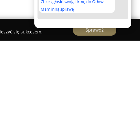
Chcę zgłosić swoją firmę do Orłów
Mam inną sprawę
Sprawdź
ieszyć się sukcesem.
jonalnym czyszczeniem powierzchni
zarówno klientom indywidualnym, jak i
 oraz okolicznych miejscowości. Firma posiada
liminowaniu zabrudzeń z różnych typów
zywracać estetykę oraz trwałość czyszczonych