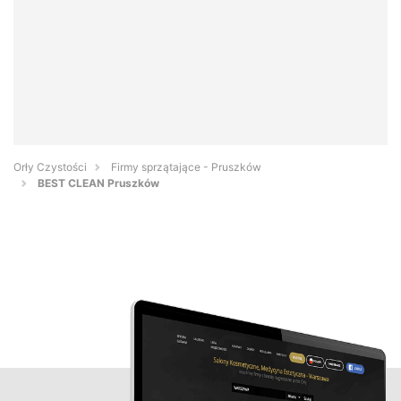
Orły Czystości
Firmy sprzątające - Pruszków
BEST CLEAN Pruszków