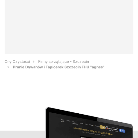
Orły Czystości
Firmy sprzątające - Szczecin
Pranie Dywanów i Tapicerek Szczecin FHU "agnes"