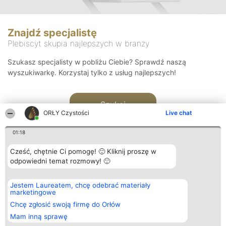
Znajdź specjalistę
Plebiscyt skupia najlepszych w branży
Szukasz specjalisty w pobliżu Ciebie? Sprawdź naszą
wyszukiwarkę. Korzystaj tylko z usług najlepszych!
Szukaj
ORŁY Czystości
Live chat
01:18
Cześć, chętnie Ci pomogę! 🙂 Kliknij proszę w
odpowiedni temat rozmowy! 🙂
Organizator plebiscytu
Plebiscyt
Kontakt
Jestem Laureatem, chcę odebrać materiały
Bright Side Solutions sp. z o.
Laureaci
Kontakt
marketingowe
o. sp. k.
Lista
ul. Ruska 22
wszystkich
Chcę zgłosić swoją firmę do Orłów
Wrocław 50-079
Laureatów
Mam inną sprawę
KRS 0000749100 | Regon
Zasady
381313360 | NIP 8943132676
Regulamin