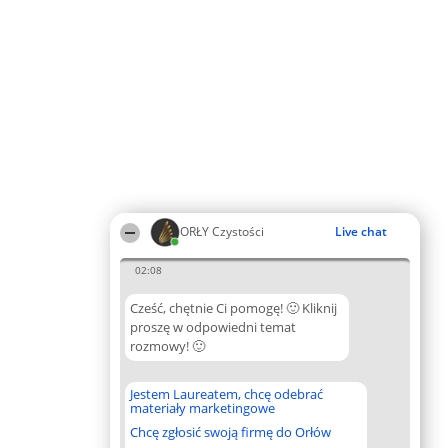
ORŁY Czystości
Live chat
02:08
Cześć, chętnie Ci pomogę! 🙂 Kliknij
proszę w odpowiedni temat
rozmowy! 🙂
Jestem Laureatem, chcę odebrać
materiały marketingowe
Chcę zgłosić swoją firmę do Orłów