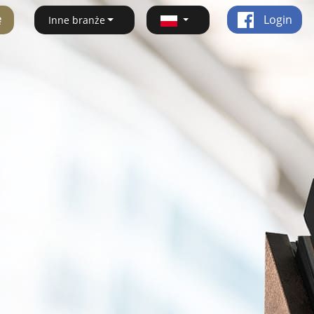
ę
Login
Inne branże