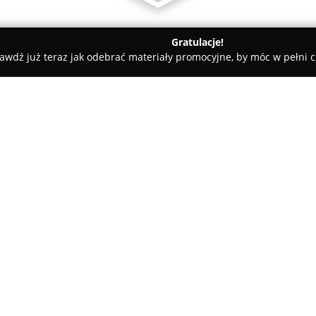
Gratulacje!
awdź już teraz jak odebrać materiały promocyjne, by móc w pełni c
ogórski
RAT
O firmie:
RAT
jest firmą specjalizującą 
dezynfekcyjnych, dezynsekcyjny
Wilkanowie na obszarze gminy 
realizacji skutecznych i bezpi
Pokaż więcej >>
szkodników oraz eliminacji mi
W ofercie firmy RAT znajdują 
problemy sanitarne i działania