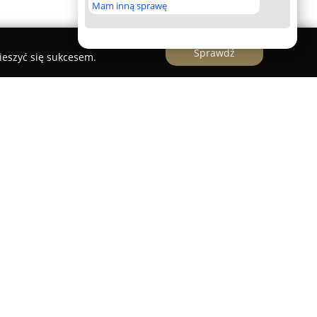
Mam inną sprawę
Sprawdź
ieszyć się sukcesem.
się w świadczeniu kompleksowych usług
ch oraz deratyzacyjnych, działającą w
Świdnica. Przedsiębiorstwo skupia się na
ecznych rozwiązań dotyczących zwalczania
kroorganizmów.
się spersonalizowane programy odpowiadające na
 profilaktyczne, dostosowane zarówno do klientów