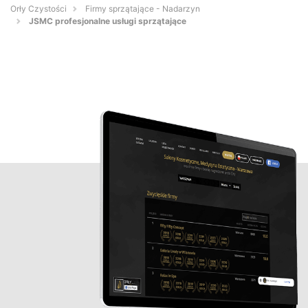
Orły Czystości
Firmy sprzątające - Nadarzyn
JSMC profesjonalne usługi sprzątające