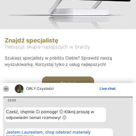
Znajdź specjalistę
Plebiscyt skupia najlepszych w branży
Szukasz specjalisty w pobliżu Ciebie? Sprawdź naszą
wyszukiwarkę. Korzystaj tylko z usług najlepszych!
Szukaj
ORŁY Czystości
Live chat
23:53
Cześć, chętnie Ci pomogę! 🙂 Kliknij proszę w
odpowiedni temat rozmowy! 🙂
Organizator plebiscytu
Plebiscyt
Kontakt
Jestem Laureatem, chcę odebrać materiały
Bright Side Solutions sp. z o.
Laureaci
Kontakt