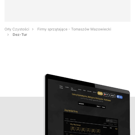
Orły Czystości
Firmy sprzątające - Tomaszów Mazowiecki
Dez-Tur