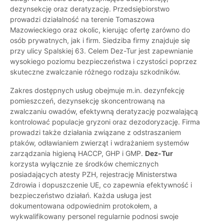
dezynsekcję oraz deratyzację. Przedsiębiorstwo
prowadzi działalność na terenie Tomaszowa
Mazowieckiego oraz okolic, kierując ofertę zarówno do
osób prywatnych, jak i firm. Siedziba firmy znajduje się
przy ulicy Spalskiej 63. Celem Dez-Tur jest zapewnianie
wysokiego poziomu bezpieczeństwa i czystości poprzez
skuteczne zwalczanie różnego rodzaju szkodników.
Zakres dostępnych usług obejmuje m.in. dezynfekcję
pomieszczeń, dezynsekcję skoncentrowaną na
zwalczaniu owadów, efektywną deratyzację pozwalającą
kontrolować populacje gryzoni oraz dezodoryzację. Firma
prowadzi także działania związane z odstraszaniem
ptaków, odławianiem zwierząt i wdrażaniem systemów
zarządzania higieną HACCP, GHP i GMP.
Dez-Tur
korzysta wyłącznie ze środków chemicznych
posiadających atesty PZH, rejestrację Ministerstwa
Zdrowia i dopuszczenie UE, co zapewnia efektywność i
bezpieczeństwo działań. Każda usługa jest
dokumentowana odpowiednim protokołem, a
wykwalifikowany personel regularnie podnosi swoje