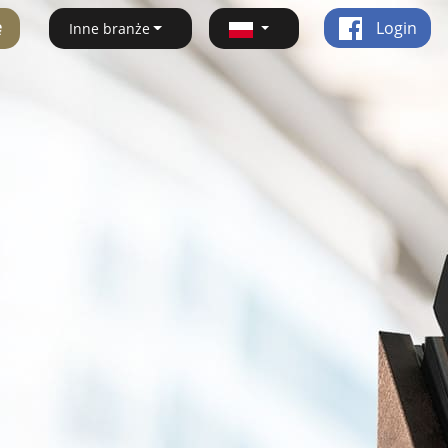
ę
Login
Inne branże