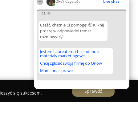
ORŁY Czystości
Live chat
02:10
Cześć, chętnie Ci pomogę! 🙂 Kliknij
proszę w odpowiedni temat
rozmowy! 🙂
Jestem Laureatem, chcę odebrać
materiały marketingowe
Chcę zgłosić swoją firmę do Orłów
Mam inną sprawę
Sprawdź
ieszyć się sukcesem.