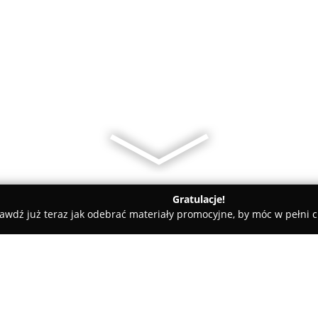
Gratulacje!
awdź już teraz jak odebrać materiały promocyjne, by móc w pełni c
óry
BASKU mobilna myjnia parowa