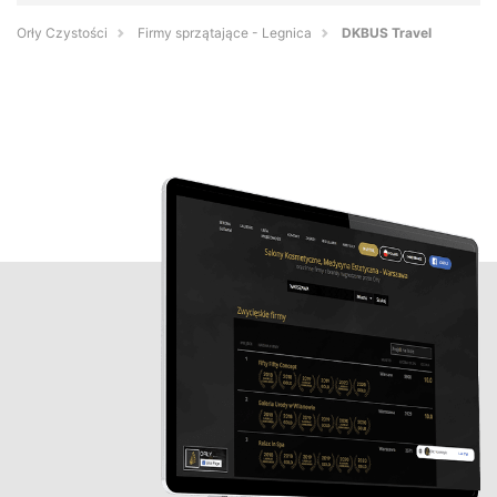
Orły Czystości
Firmy sprzątające - Legnica
DKBUS Travel