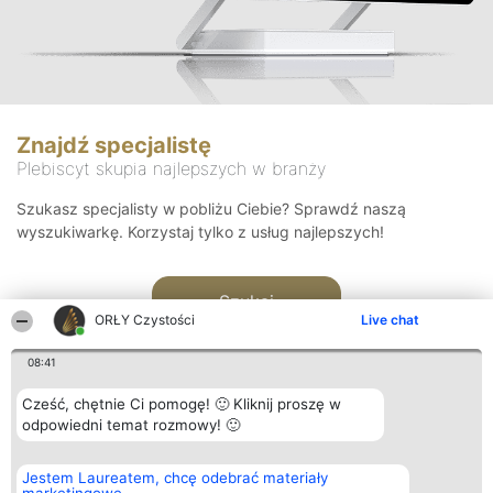
Znajdź specjalistę
Plebiscyt skupia najlepszych w branży
Szukasz specjalisty w pobliżu Ciebie? Sprawdź naszą
wyszukiwarkę. Korzystaj tylko z usług najlepszych!
Szukaj
ORŁY Czystości
Live chat
08:41
Cześć, chętnie Ci pomogę! 🙂 Kliknij proszę w
odpowiedni temat rozmowy! 🙂
Organizator plebiscytu
Plebiscyt
Kontakt
Jestem Laureatem, chcę odebrać materiały
Bright Side Solutions sp. z o.
Laureaci
Kontakt