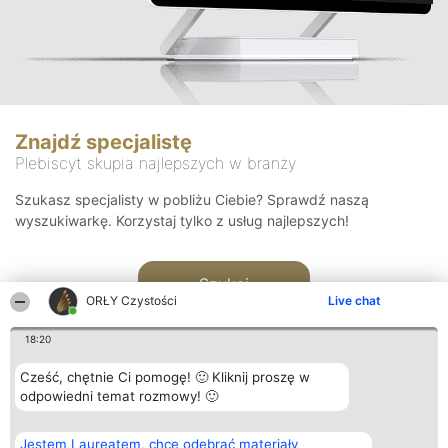
Znajdź specjalistę
Plebiscyt skupia najlepszych w branży
Szukasz specjalisty w pobliżu Ciebie? Sprawdź naszą
wyszukiwarkę. Korzystaj tylko z usług najlepszych!
Szukaj
ORŁY Czystości
Live chat
18:20
Cześć, chętnie Ci pomogę! 🙂 Kliknij proszę w
odpowiedni temat rozmowy! 🙂
Organizator plebiscytu
Plebiscyt
Kontakt
Jestem Laureatem, chcę odebrać materiały
Bright Side Solutions sp. z o.
Laureaci
Kontakt