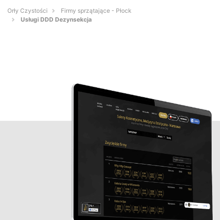
Orły Czystości
Firmy sprzątające - Płock
Usługi DDD Dezynsekcja