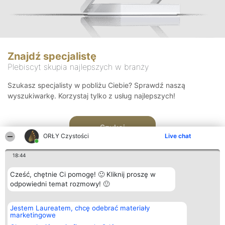
Znajdź specjalistę
Plebiscyt skupia najlepszych w branży
Szukasz specjalisty w pobliżu Ciebie? Sprawdź naszą
wyszukiwarkę. Korzystaj tylko z usług najlepszych!
Szukaj
ORŁY Czystości
Live chat
18:44
Cześć, chętnie Ci pomogę! 🙂 Kliknij proszę w
odpowiedni temat rozmowy! 🙂
Organizator plebiscytu
Plebiscyt
Kontakt
Jestem Laureatem, chcę odebrać materiały
Bright Side Solutions sp. z o.
Laureaci
Kontakt
marketingowe
o. sp. k.
Lista
ul. Ruska 22
wszystkich