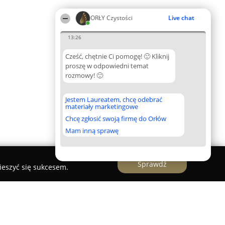
ORŁY Czystości
Live chat
13:26
Cześć, chętnie Ci pomogę! 🙂 Kliknij
proszę w odpowiedni temat
rozmowy! 🙂
Jestem Laureatem, chcę odebrać
materiały marketingowe
Chcę zgłosić swoją firmę do Orłów
Mam inną sprawę
Sprawdź
ieszyć się sukcesem.