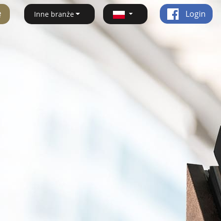
ę
Login
Inne branże